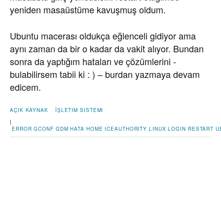
yeniden masaüstüme kavuşmuş oldum.
Ubuntu macerası oldukça eğlenceli gidiyor ama
aynı zaman da bir o kadar da vakit alıyor. Bundan
sonra da yaptığım hataları ve çözümlerini -
bulabilirsem tabii ki : ) – burdan yazmaya devam
edicem.
AÇIK KAYNAK
İŞLETIM SISTEMI
|
ERROR
GCONF
GDM
HATA
HOME
ICEAUTHORITY
LINUX
LOGIN
RESTART
U