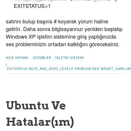
EXITSTATUS=1
satırını bulup başına # koyarak yorum haline
getirin. Daha sonra bilgisayarınızı yeniden başlatıp
Windows XP işletim sistemine giriş yaptığınızda
ses probleminizin ortadan kalktığını göreceksiniz.
AÇIK KAYNAK
ÇÖZÜMLER
İŞLETIM SISTEMI
|
EXITSTATUS
MUTE_AND_ZERO_LEVELS
PROBLEM
SES
TARGET_CARD
UB
Ubuntu Ve
Hatalar(ım)