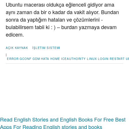
Ubuntu macerası oldukça eğlenceli gidiyor ama
aynı zaman da bir o kadar da vakit alıyor. Bundan
sonra da yaptığım hataları ve çözümlerini -
bulabilirsem tabii ki : ) – burdan yazmaya devam
edicem.
AÇIK KAYNAK
İŞLETIM SISTEMI
|
ERROR
GCONF
GDM
HATA
HOME
ICEAUTHORITY
LINUX
LOGIN
RESTART
U
Read English Stories and English Books For Free
Best
Apps For Reading English stories and books