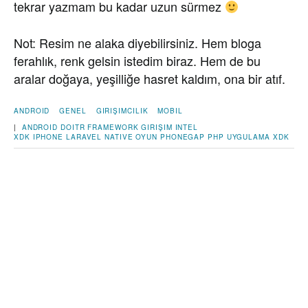
tekrar yazmam bu kadar uzun sürmez
Not: Resim ne alaka diyebilirsiniz. Hem bloga
ferahlık, renk gelsin istedim biraz. Hem de bu
aralar doğaya, yeşilliğe hasret kaldım, ona bir atıf.
ANDROID
GENEL
GIRIŞIMCILIK
MOBIL
|
ANDROID
DOITR
FRAMEWORK
GIRIŞIM
INTEL
XDK
IPHONE
LARAVEL
NATIVE
OYUN
PHONEGAP
PHP
UYGULAMA
XDK