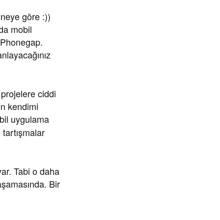
 neye göre :))
da mobil
, Phonegap.
 anlayacağınız
projelere ciddi
n kendimi
obil uygulama
 tartışmalar
ar. Tabi o daha
 aşamasında. Bir