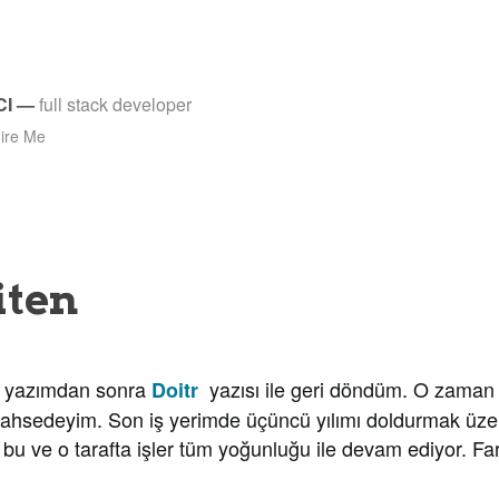
CI
—
full stack developer
ire Me
iten
on yazımdan sonra
yazısı ile geri döndüm. O zaman 
Doitr
 bahsedeyim. Son iş yerimde üçüncü yılımı doldurmak üze
bu ve o tarafta işler tüm yoğunluğu ile devam ediyor. Far