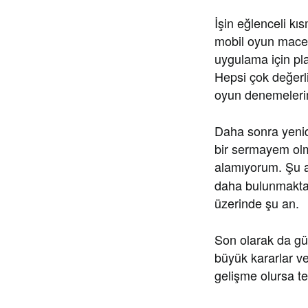
İşin eğlenceli kı
mobil oyun macer
uygulama için pl
Hepsi çok değerli
oyun denemeleri
Daha sonra yenid
bir sermayem ol
alamıyorum. Şu
daha bulunmakta 
üzerinde şu an.
Son olarak da gü
büyük kararlar v
gelişme olursa t