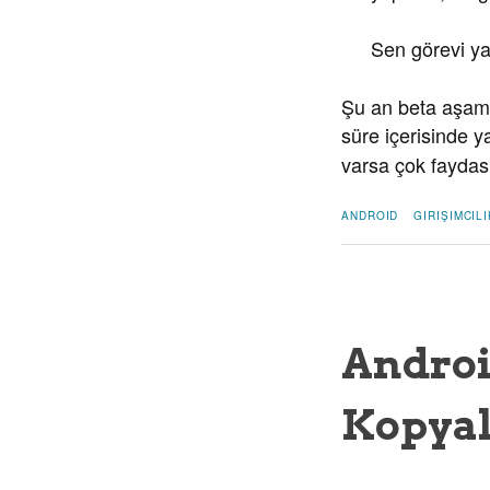
Sen görevi yap
Şu an beta aşama
süre içerisinde 
varsa çok faydası
ANDROID
GIRIŞIMCILI
Androi
Kopyal