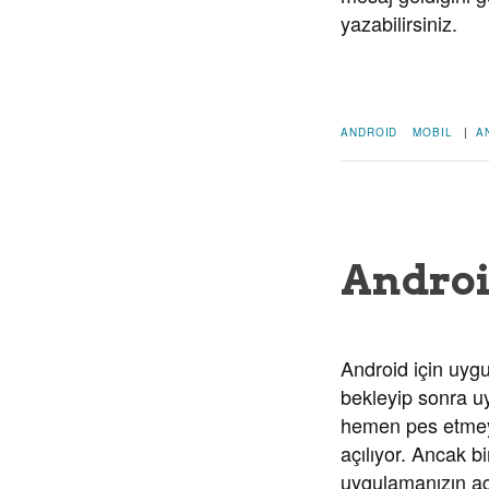
yazabilirsiniz.
ANDROID
MOBIL
|
A
Androi
Android için uygu
bekleyip sonra uy
hemen pes etmeyi
açılıyor. Ancak b
uygulamanızın aç