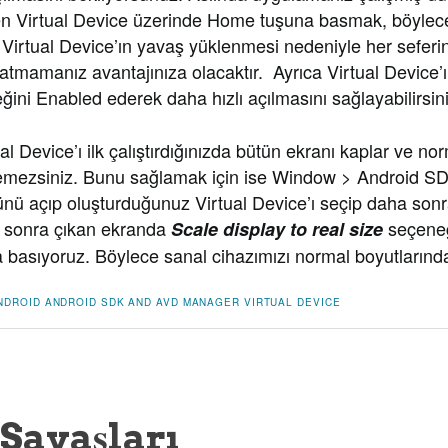
n Virtual Device üzerinde Home tuşuna basmak, böylec
 Virtual Device’ın yavaş yüklenmesi nedeniyle her seferi
atmamanız avantajınıza olacaktır. Ayrıca Virtual Device’
ni Enabled ederek daha hızlı açılmasını sağlayabilirsini
l Device’ı ilk çalıştırdığınızda bütün ekranı kaplar ve no
remezsiniz. Bunu sağlamak için ise Window > Android 
 açıp oluşturduğunuz Virtual Device’ı seçip daha sonr
 sonra çıkan ekranda
seçeneğ
Scale display to real size
basıyoruz. Böylece sanal cihazımızı normal boyutlarında 
NDROID
ANDROID SDK AND AVD MANAGER
VIRTUAL DEVICE
 Savaşları