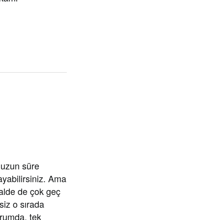
a uzun süre
ayabilirsiniz. Ama
alde de çok geç
siz o sırada
urumda, tek