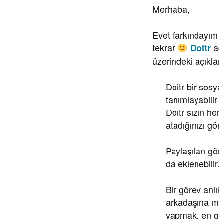
Merhaba,
Evet farkındayım
tekrar
a
Doitr
üzerindeki açıkla
Doitr bir sos
tanımlayabilir
Doitr sizin h
atadığınızı gö
Paylaşılan gö
da eklenebilir
Bir görev anlı
arkadaşına ma
yapmak, en gü