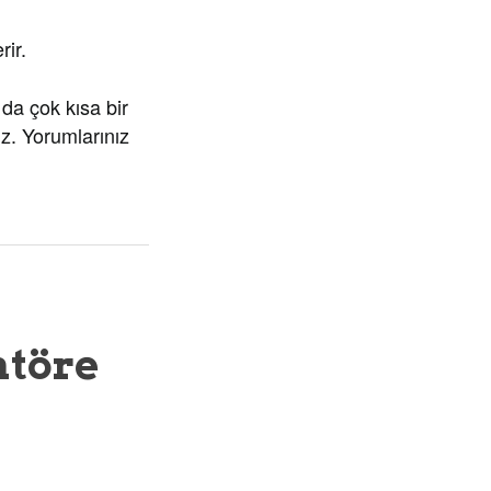
rir.
da çok kısa bir
niz. Yorumlarınız
atöre