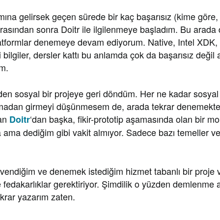
smına gelirsek geçen sürede bir kaç başarısız (kime göre,
asından sonra Doitr ile ilgilenmeye başladım. Bu arada 
atformlar denemeye devam ediyorum. Native, Intel XDK
 bilgiler, dersler kattı bu anlamda çok da başarısız değil
m.
en sosyal bir projeye geri döndüm. Her ne kadar sosyal 
madan girmeyi düşünmesem de, arada tekrar denemekte
 an
‘dan başka, fikir-prototip aşamasında olan bir m
Doitr
ama dediğim gibi vakit almıyor. Sadece bazı temeller ve
vendiğim ve denemek istediğim hizmet tabanlı bir proje v
e fedakarlıklar gerektiriyor. Şimdilik o yüzden demlenme
ekrar yazarım zaten.