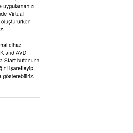
e uygulamanızı
nde Virtual
ı oluştururken
z.
rmal cihaz
SDK and AVD
a Start butonuna
ini işaretleyip,
gösterebiliriz.