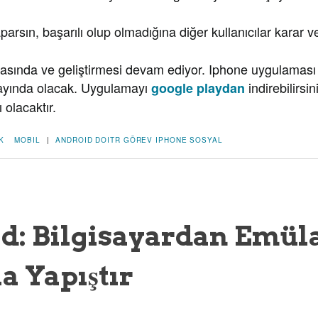
arsın, başarılı olup olmadığına diğer kullanıcılar karar ve
sında ve geliştirmesi devam ediyor. Iphone uygulaması 
yayında olacak. Uygulamayı
indirebilirsi
google playdan
 olacaktır.
K
MOBIL
|
ANDROID
DOITR
GÖREV
IPHONE
SOSYAL
d: Bilgisayardan Emül
a Yapıştır