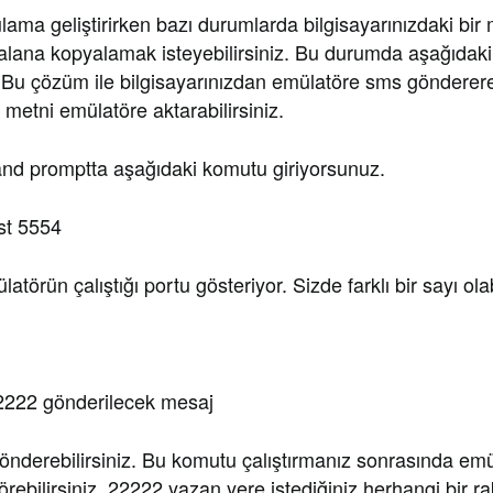
lama geliştirirken bazı durumlarda bilgisayarınızdaki bir 
 alana kopyalamak isteyebilirsiniz. Bu durumda aşağıdak
r. Bu çözüm ile bilgisayarınızdan emülatöre sms gönderer
i metni emülatöre aktarabilirsiniz.
nd promptta aşağıdaki komutu giriyorsunuz.
ost 5554
örün çalıştığı portu gösteriyor. Sizde farklı bir sayı olabi
222 gönderilecek mesaj
önderebilirsiniz. Bu komutu çalıştırmanız sonrasında emü
örebilirsiniz. 22222 yazan yere istediğiniz herhangi bir r