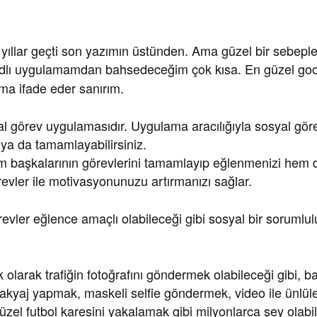
 yıllar geçti son yazımın üstünden. Ama güzel bir sebep
dlı uygulamamdan bahsedeceğim çok kısa. En güzel goo
ma ifade eder sanırım.
yal görev uygulamasıdır. Uygulama aracılığıyla sosyal gör
 ya da tamamlayabilirsiniz.
em başkalarının görevlerini tamamlayıp eğlenmenizi hem 
revler ile motivasyonunuzu artırmanızı sağlar.
revler eğlence amaçlı olabileceği gibi sosyal bir sorumlu
.
k olarak trafiğin fotoğrafını göndermek olabileceği gibi, ba
kyaj yapmak, maskeli selfie göndermek, video ile ünlüler
zel futbol karesini yakalamak gibi milyonlarca şey olabili