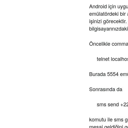
Android için uygu
emülatördeki bir
işinizi görecekti
bilgisayarınızdak
Öncelikle comma
telnet localh
Burada 5554 emülat
Sonrasında da
sms send +22
komutu ile sms g
mesaj geldiğini g