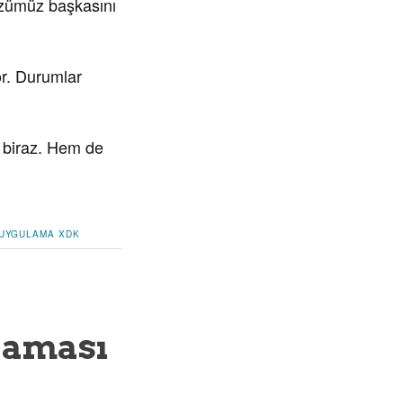
gözümüz başkasını
or. Durumlar
m biraz. Hem de
UYGULAMA
XDK
ulaması