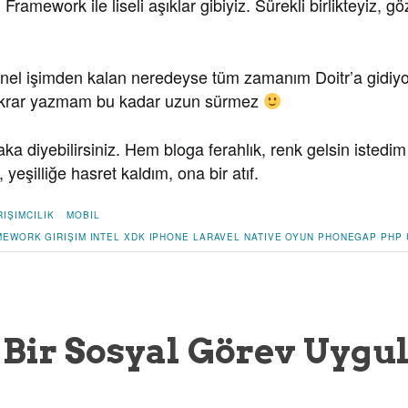
Framework ile liseli aşıklar gibiyiz. Sürekli birlikteyiz, 
onel işimden kalan neredeyse tüm zamanım Doitr’a gidiy
ekrar yazmam bu kadar uzun sürmez
ka diyebilirsiniz. Hem bloga ferahlık, renk gelsin istedi
yeşilliğe hasret kaldım, ona bir atıf.
RIŞIMCILIK
MOBIL
MEWORK
GIRIŞIM
INTEL XDK
IPHONE
LARAVEL
NATIVE
OYUN
PHONEGAP
PHP
– Bir Sosyal Görev Uyg