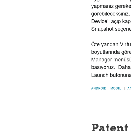
yapmanız gereke
görebileceksiniz.
Device’ı açıp kap
Snapshot seçeneği
Öte yandan Virtua
boyutlarında gö
Manager menüsünü
basıyoruz. Daha
Launch butonuna 
ANDROID
MOBIL
|
A
Patent