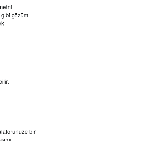
metni
i gibi çözüm
ek
lir.
latörünüze bir
akamı