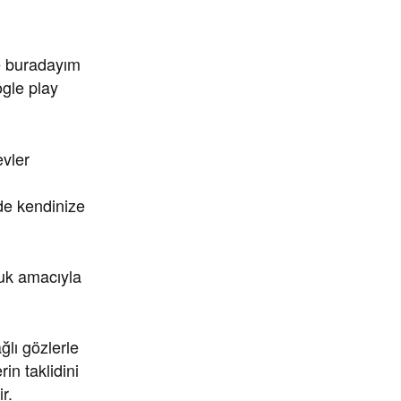
le buradayım
gle play
evler
de kendinize
luk amacıyla
ğlı gözlerle
in taklidini
r.