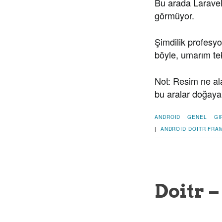
Bu arada Laravel 
görmüyor.
Şimdilik profesy
böyle, umarım t
Not: Resim ne ala
bu aralar doğaya, 
ANDROID
GENEL
GI
|
ANDROID
DOITR
FRA
Doitr 