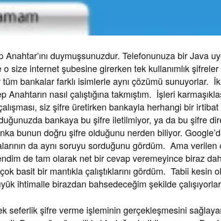
p Anahtar’ını duymuşsunuzdur. Telefonunuza bir Java u
o size internet şubesine girerken tek kullanımlık şifreler 
tüm bankalar farklı isimlerle aynı çözümü sunuyorlar. İk
 Anahtarın nasıl çalıştığına takmıştım. İşleri karmaşıkla
çalışması, siz şifre üretirken bankayla herhangi bir irtiba
urduğunuzda bankaya bu şifre iletilmiyor, ya da bu şifre d
anka bunun doğru şifre olduğunu nerden biliyor. Google’
larının da aynı soruyu sorduğunu gördüm. Ama verilen 
endim de tam olarak net bir cevap veremeyince biraz da
çok basit bir mantıkla çalıştıklarını gördüm. Tabii kesin 
k ihtimalle birazdan bahsedeceğim şekilde çalışıyorlar
ek seferlik şifre verme işleminin gerçekleşmesini sağlay