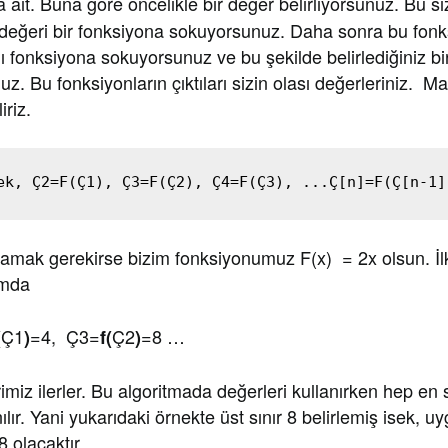
a ait. Buna göre öncelikle bir değer belirliyorsunuz. Bu siz
 değeri bir fonksiyona sokuyorsunuz. Daha sonra bu fon
fonksiyona sokuyorsunuz ve bu şekilde belirlediğiniz bir
. Bu fonksiyonların çıktıları sizin olası değerleriniz. Ma
iriz.
ek, Ç2=F(Ç1), Ç3=F(Ç2), Ç4=F(Ç3), ...Ç[n]=F(Ç[n-1]
klamak gerekirse bizim fonksiyonumuz F(x) = 2x olsun. İl
umda
Ç1
=4, Ç3=
Ç2
=8 …
(
)
f(
)
imiz ilerler. Bu algoritmada değerleri kullanırken hep e
ılır. Yani yukarıdaki örnekte üst sınır 8 belirlemiş isek, 
8 olacaktır.