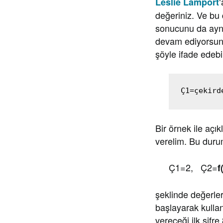
‘
Leslie Lamport
değeriniz. Ve bu
sonucunu da aynı 
devam ediyorsunuz
şöyle ifade edebil
Ç1=çekird
Bir örnek ile açı
verelim. Bu dur
Ç1=2, Ç2=
f
şeklinde değerler
başlayarak kullan
vereceği ilk şifre 