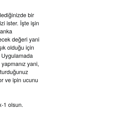
lediğinizde bir
 ister. İşte işin
 banka
lecek değeri yani
ık olduğu için
or. Uygulamada
n yapmanız yani,
uşturduğunuz
or ve ipin ucunu
x-1 olsun.