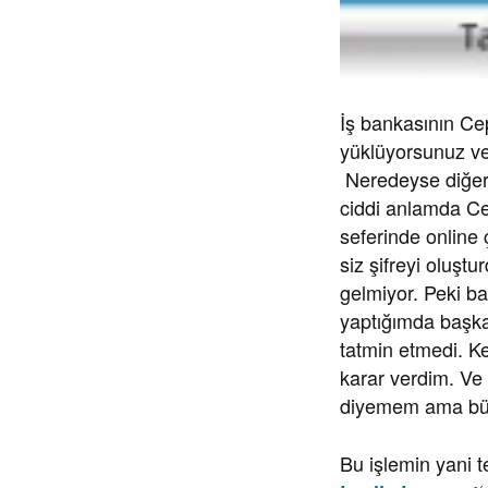
İş bankasının Ce
yüklüyorsunuz ve 
Neredeyse diğer 
ciddi anlamda Cep
seferinde online 
siz şifreyi oluşt
gelmiyor. Peki b
yaptığımda başka
tatmin etmedi. K
karar verdim. Ve 
diyemem ama büyü
Bu işlemin yani t