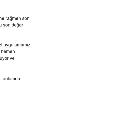
ine rağmen son
nu son değer
mizi uygulamamız
a hemen
yuyor ve
ddi anlamda