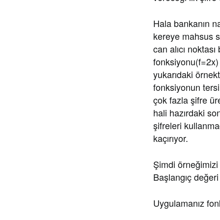
Hala bankanın nas
kereye mahsus sizd
can alıcı noktası 
fonksiyonu(f=2x) v
yukarıdaki örnekt
fonksiyonun tersi
çok fazla şifre ü
hali hazırdaki so
şifreleri kullanm
kaçırıyor.
Şimdi örneğimizi 
Başlangıç değeri
Uygulamanız fonk