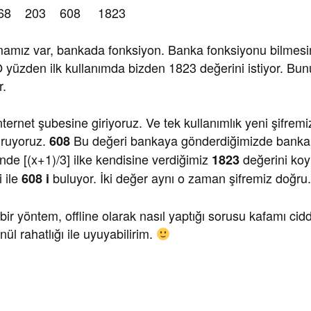
8 203 608 1823
mamız var, bankada fonksiyon. Banka fonksiyonu bilmes
O yüzden ilk kullanımda bizden 1823 değerini istiyor. Bu
r.
ternet şubesine giriyoruz. Ve tek kullanımlık yeni şifre
turuyoruz.
Bu değeri bankaya gönderdiğimizde bank
608
nde [(x+1)/3] ilke kendisine verdiğimiz
değerini ko
1823
 ile
buluyor. İki değer aynı o zaman şifremiz doğru.
608 i
ir yöntem, offline olarak nasıl yaptığı sorusu kafamı ci
ül rahatlığı ile uyuyabilirim.