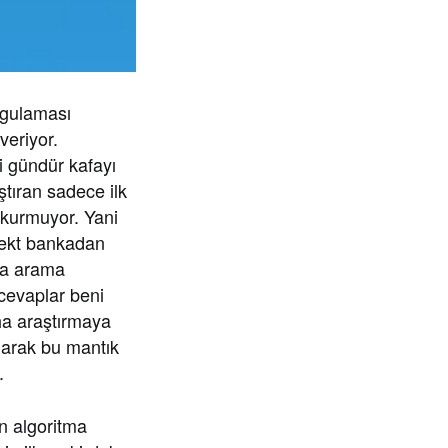
ygulaması
veriyor.
i gündür kafayı
ştıran sadece ilk
t kurmuyor. Yani
irekt bankadan
da arama
cevaplar beni
ha araştırmaya
olarak bu mantık
.
an algoritma