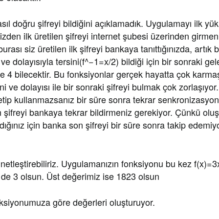
ıl doğru şifreyi bildiğini açıklamadık. Uygulamayı ilk yük
en ilk üretilen şifreyi internet şubesi üzerinden girmenizi
burası siz üretilen ilk şifreyi bankaya tanıttığınızda, artık
e dolayısıyla tersini(f^−1=x/2) bildiği için bir sonraki ge
e 4 bilecektir. Bu fonksiyonlar gerçek hayatta çok karmaş
ni ve dolayısı ile bir sonraki şifreyi bulmak çok zorlaşıy
retip kullanmazsanız bir süre sonra tekrar senkronizasyo
n şifreyi bankaya tekrar bildirmeniz gerekiyor. Çünkü ol
adığınız için banka son şifreyi bir süre sonra takip edemiy
netleştirebiliriz. Uygulamanızın fonksiyonu bu kez f(x)=3
 de 3 olsun. Üst değerimiz ise 1823 olsun
siyonumuza göre değerleri oluşturuyor.