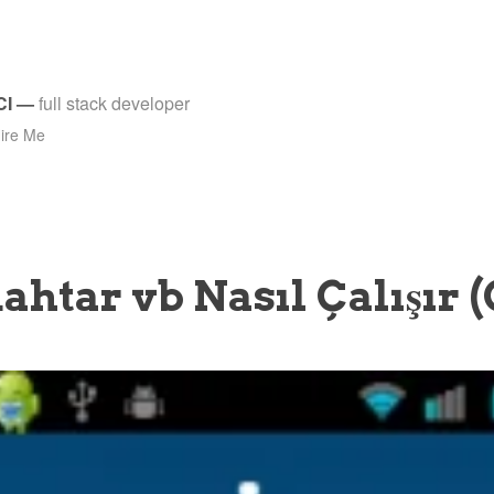
CI
—
full stack developer
ire Me
htar vb Nasıl Çalışır (