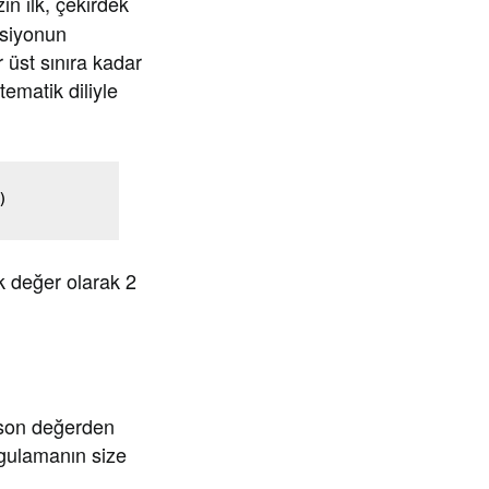
in ilk, çekirdek
ksiyonun
 üst sınıra kadar
tematik diliyle
)
k değer olarak 2
n son değerden
uygulamanın size