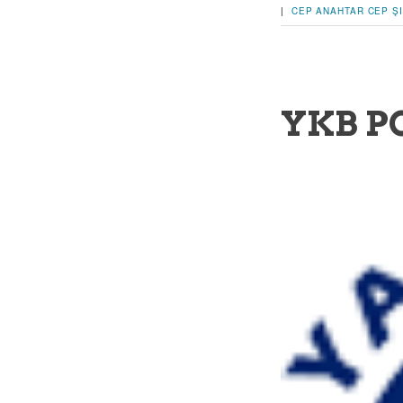
|
CEP ANAHTAR
CEP Ş
YKB P