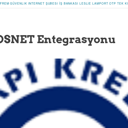
IFREM
GÜVENLIK
INTERNET ŞUBESI
İŞ BANKASI
LESLIE LAMPORT
OTP
TEK K
OSNET Entegrasyonu