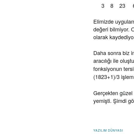
3 8 23 6
Elimizde uygula
değeri bilmiyor. 
olarak kaydediyo
Daha sonra biz in
aracılığı ile oluş
fonksiyonun tersi
(1823+1)/3 işlemi
Gerçekten güzel b
yemişti. Şimdi gön
YAZILIM DÜNYASI