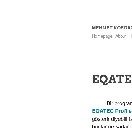
MEHMET KORDA
Homepage
About
H
EQATEC
Bir programdan 
EQATEC Profile
gösterir diyebili
bunlar ne kadar 