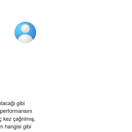
acağı gibi
 performansını
ç kez çağrılmış,
m hangisi gibi