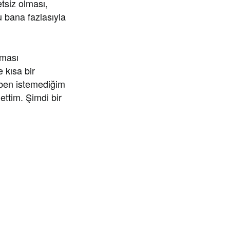
tsiz olması,
u bana fazlasıyla
lması
 kısa bir
ben istemediğim
ettim. Şimdi bir