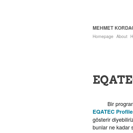
MEHMET KORDA
Homepage
About
H
EQATEC
Bir programdan 
EQATEC Profile
gösterir diyebili
bunlar ne kadar 