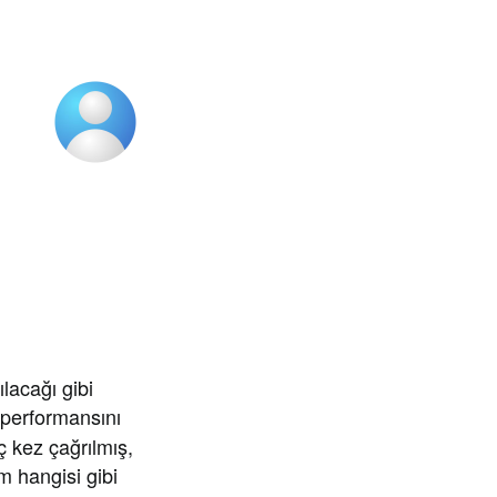
acağı gibi
 performansını
ç kez çağrılmış,
m hangisi gibi