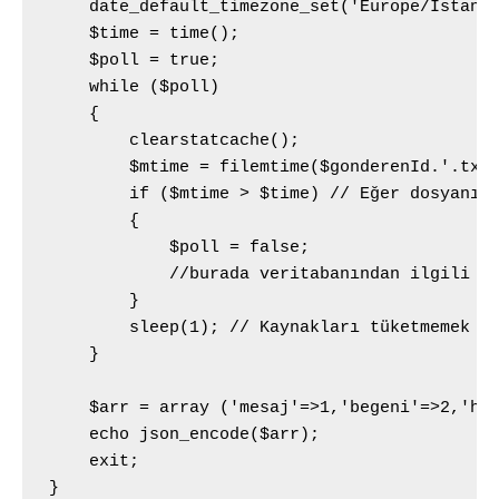
    date_default_timezone_set('Europe/Istanbu
    $time = time();

    $poll = true;

    while ($poll)

    {

        clearstatcache();

        $mtime = filemtime($gonderenId.'.txt'
        if ($mtime > $time) // Eğer dosyanın 
        {

            $poll = false;

            //burada veritabanından ilgili de
        }

        sleep(1); // Kaynakları tüketmemek iç
    }

    $arr = array ('mesaj'=>1,'begeni'=>2,'hed
    echo json_encode($arr);

    exit;

}
