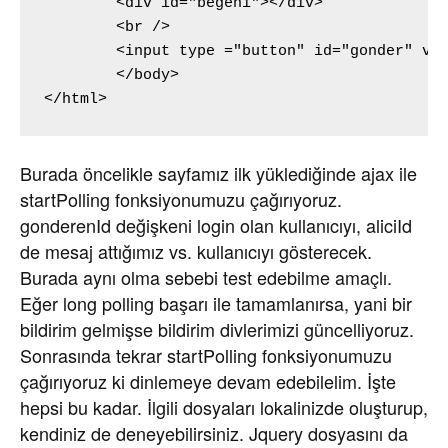
	<div id="begeni"></div>

	<br />

	<input type ="button" id="gonder" value="Etkileşim Gönder" />

	</body>

</html>
Burada öncelikle sayfamız ilk yüklediğinde ajax ile
startPolling fonksiyonumuzu çağırıyoruz.
gonderenId değişkeni login olan kullanıcıyı, aliciId
de mesaj attığımız vs. kullanıcıyı gösterecek.
Burada aynı olma sebebi test edebilme amaçlı.
Eğer long polling başarı ile tamamlanırsa, yani bir
bildirim gelmişse bildirim divlerimizi güncelliyoruz.
Sonrasında tekrar startPolling fonksiyonumuzu
çağırıyoruz ki dinlemeye devam edebilelim. İşte
hepsi bu kadar. İlgili dosyaları lokalinizde oluşturup,
kendiniz de deneyebilirsiniz. Jquery dosyasını da