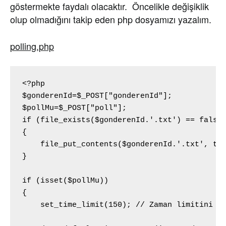
göstermekte faydalı olacaktır. Öncelikle değişiklik
olup olmadığını takip eden php dosyamızı yazalım.
polling.php
<?php

$gonderenId=$_POST["gonderenId"];

$pollMu=$_POST["poll"];

if (file_exists($gonderenId.'.txt') == false)
{

    file_put_contents($gonderenId.'.txt', tim
}

if (isset($pollMu))

{

    set_time_limit(150); // Zaman limitini be