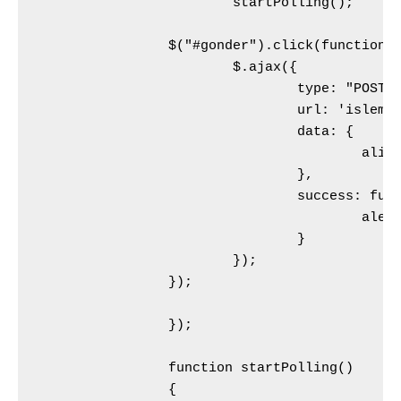
			startPolling();

		$("#gonder").click(function(){

			$.ajax({

				type: "POST",

				url: 'islem.php',

				data: {

					aliciId: '123456789' // Diğer kullanıcının bilgisi

				},

				success: function(data) {

					alert("gönderildi.");

				}

			});				

		});	

		});

		function startPolling()

		{
