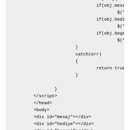
				if(obj.mesaj > 0)

					$("#mesaj").html("Mesaj="+obj.mesaj);

				if(obj.hediye > 0)

					$("#hediye").html("Hediye="+obj.hediye);

				if(obj.begeni > 0)

					$("#begeni").html("Begeni="+obj.begeni);

			} 

			catch(err)

			{

				return true;

			}

		}

	</script>

	</head>

	<body>

	<div id="mesaj"></div>

	<div id="hediye"></div>
