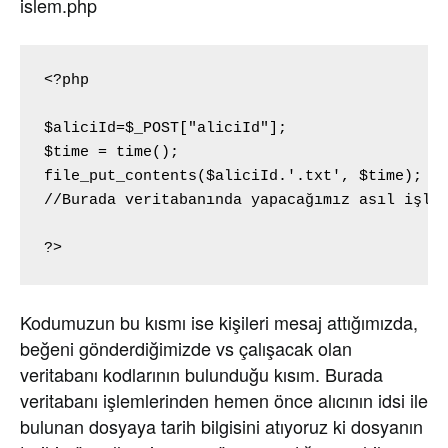
islem.php
<?php

$aliciId=$_POST["aliciId"];

$time = time();

file_put_contents($aliciId.'.txt', $time); //
//Burada veritabanında yapacağımız asıl işler
?>
Kodumuzun bu kısmı ise kişileri mesaj attığımızda,
beğeni gönderdiğimizde vs çalışacak olan
veritabanı kodlarının bulunduğu kısım. Burada
veritabanı işlemlerinden hemen önce alıcının idsi ile
bulunan dosyaya tarih bilgisini atıyoruz ki dosyanın