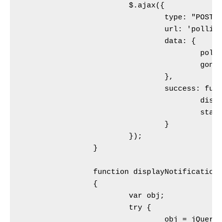
			$.ajax({

				type: "POST",

				url: 'polling.php',

				data: {

					poll: 'evet',

					gonderenId: '123456789' // Login olan kullanıcının bilgisi

				},

				success: function(data) {

					displayNotifications(data);

					startPolling();

				}

			});		

		}

		function displayNotifications(data)

		{

			var obj;

			try {

				obj = jQuery.parseJSON(data);
