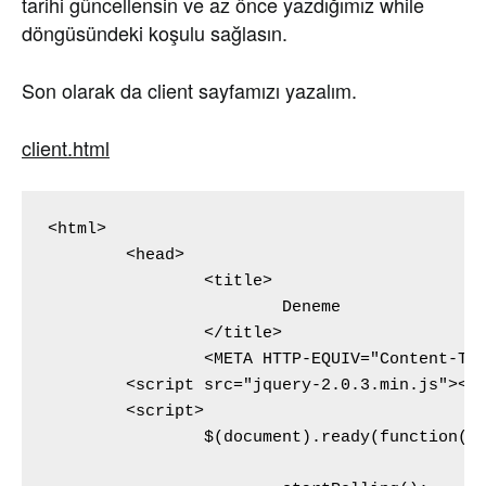
tarihi güncellensin ve az önce yazdığımız while
döngüsündeki koşulu sağlasın.
Son olarak da client sayfamızı yazalım.
client.html
<html>

	<head>

		<title>

			Deneme

		</title>

		<META HTTP-EQUIV="Content-Type" CONTENT="text/html; charset=windows-1254">

	<script src="jquery-2.0.3.min.js"></script>

	<script>

		$(document).ready(function() {
