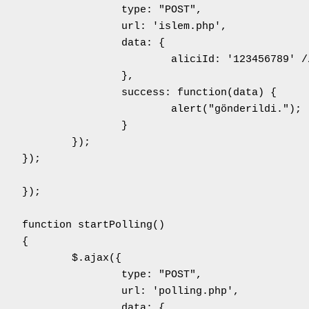
e: "POST",

 'islem.php',

data: {

3456789' // Diğer kullanıcının bilgisi

		},

: function(data) {

rt("gönderildi.");

		}

;				

	

;

ing()



jax({

e: "POST",

'polling.php',

data: {
