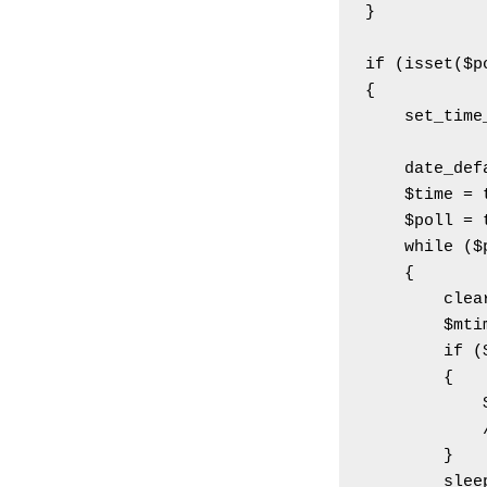
}

if (isset($po
{

    set_time
    date_def
    $time = t
    $poll = t
    while ($p
    {

        clea
        $mti
        if (
        {

            
            
        }

        slee