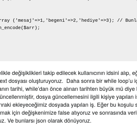
rray ('mesaj'=>1,'begeni'=>2,'hediye'=>3); // Bunl
n_encode($arr);

le değişiklikleri takip edilecek kullanıcının idsini alıp, eğ
ext dosyası oluşturuyoruz. Daha sonra bir while loop’u i
nın tarihi, while’dan önce alınan tarihten büyük mü diye
cellenmiştir, dosya güncellemesini ilgili kişiye yapılan
nraki ekleyeceğimiz dosyada yapılan iş. Eğer bu koşulu s
ak için değişkenimize false atıyoruz ve sonrasında verit
uz. Ve bunlarsı json olarak dönüyoruz.