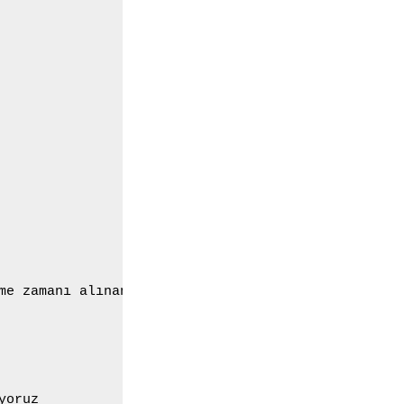
me zamanı alınan zamandan büyük mü 

oruz
