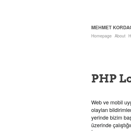
MEHMET KORDA
Homepage
About
H
PHP Lo
Web ve mobil uyg
olayları bildiriml
yerinde bizim ba
üzerinde çalıştığ