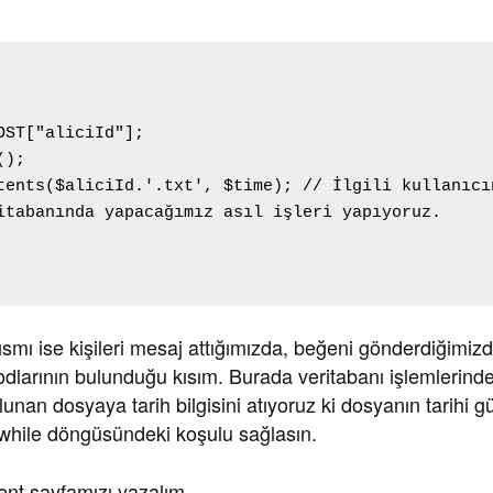
OST["aliciId"];

);

tents($aliciId.'.txt', $time); // İlgili kullanıcı
itabanında yapacağımız asıl işleri yapıyoruz.

mı ise kişileri mesaj attığımızda, beğeni gönderdiğimizd
kodlarının bulunduğu kısım. Burada veritabanı işlemleri
bulunan dosyaya tarih bilgisini atıyoruz ki dosyanın tarihi 
while döngüsündeki koşulu sağlasın.
ent sayfamızı yazalım.