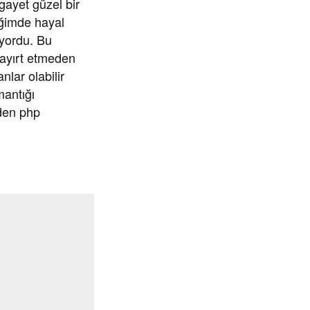
gayet güzel bir
iğimde hayal
yordu. Bu
 ayırt etmeden
nlar olabilir
mantığı
eden php