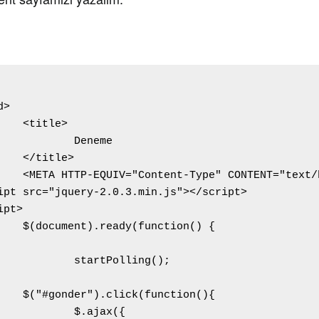
e>

neme

e>

et=windows-1254">

ion() {

olling();

tion(){

jax({
