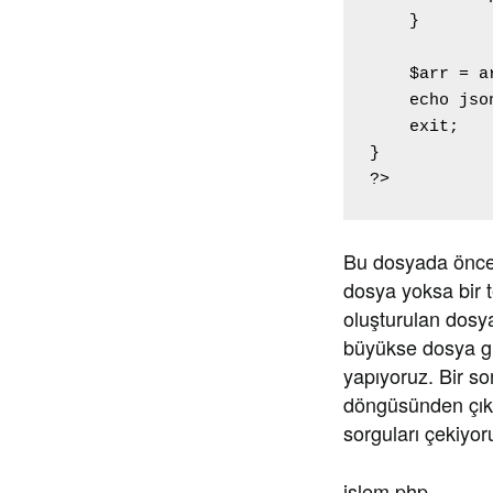
    }

    $arr = a
    echo jso
    exit;

}

?>
Bu dosyada öncelik
dosya yoksa bir t
oluşturulan dosya
büyükse dosya gün
yapıyoruz. Bir so
döngüsünden çıkm
sorguları çekiyor
islem.php