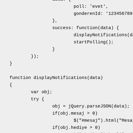
poll: 'evet',

23456789' // Login olan kullanıcının bilgisi

		},

: function(data) {

ayNotifications(data);

tartPolling();

		}

);		



ns(data)



 obj;

ry {

ery.parseJSON(data);

bj.mesaj > 0)

j").html("Mesaj="+obj.mesaj);

bj.hediye > 0)
