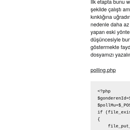
İlk etapta bunu 
şekilde çalıştı 
kırıklığına uğra
nedenle daha az 
yapan eski yöntem
düşüncesiyle bur
göstermekte fayda
dosyamızı yazalı
polling.php
<?php

$gonderenId=
$pollMu=$_PO
if (file_exi
{

    file_put