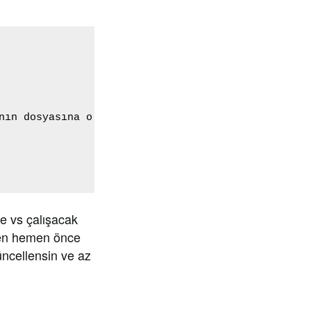
nın dosyasına o anı yazıyoruz ki server.php değişi
e vs çalışacak
nden hemen önce
güncellensin ve az