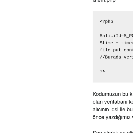
<?php

$aliciId=$_P
$time = time(
file_put_con
//Burada ver
?>
Kodumuzun bu kıs
olan veritabanı 
alıcının idsi ile 
önce yazdığımız 
Son olarak da cli