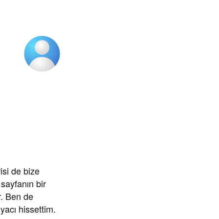
si de bize
 sayfanın bir
r. Ben de
yacı hissettim.