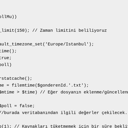
llMu))

_limit(150); // Zaman limitini beliliyoruz

ault_timezone_set('Europe/Istanbul');

ime();

rue;

oll)

rstatcache();

me = filemtime($gonderenId.'.txt');

$mtime > $time) // Eğer dosyanın eklenme/güncellen
$poll = false;

//burada veritabanından ilgili değerler çekilecek.

p(1); // Kaynakları tüketmemek için bir süre bekliy