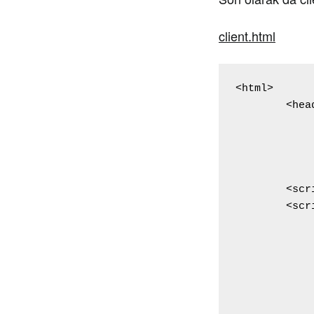
client.html
<html>

	<head>

		<titl
			De
		</titl
		<META HTTP-EQUIV="Content-Type" CONTENT="text/html; chars
	<script src="jquery-2.0.3.min.js"></script>

	<script>

		$(document).ready(funct
			startP
		$("#gonder").click(func
			$.a