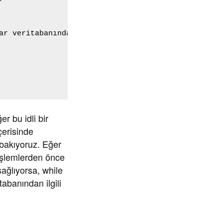
ar veritabanından alınan sonuçlar olacak

er bu idli bir
çerisinde
 bakıyoruz. Eğer
 işlemlerden önce
ağlıyorsa, while
abanından ilgili