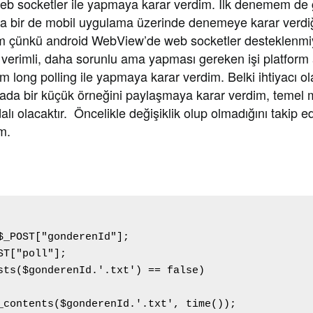
web socketler ile yapmaya karar verdim. İlk denemem de 
ama bir de mobil uygulama üzerinde denemeye karar verd
dım çünkü android WebView’de web socketler desteklenmi
verimli, daha sorunlu ama yapması gereken işi platform
 long polling ile yapmaya karar verdim. Belki ihtiyacı ola
ada bir küçük örneğini paylaşmaya karar verdim, temel 
lı olacaktır. Öncelikle değişiklik olup olmadığını takip 
m.
$_POST["gonderenId"];

ST["poll"];

sts($gonderenId.'.txt') == false)

_contents($gonderenId.'.txt', time());
