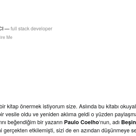
CI
—
full stack developer
ire Me
r kitap önermek istiyorum size. Aslında bu kitabı okuyal
ir vesile oldu ve yeniden aklıma geldi o yüzden paylaşma
arını beğendiğim bir yazarın
‘nun, adı
Paulo Coelho
Beşin
gerçekten etkilemişti, sizi de en azından düşünmeye s