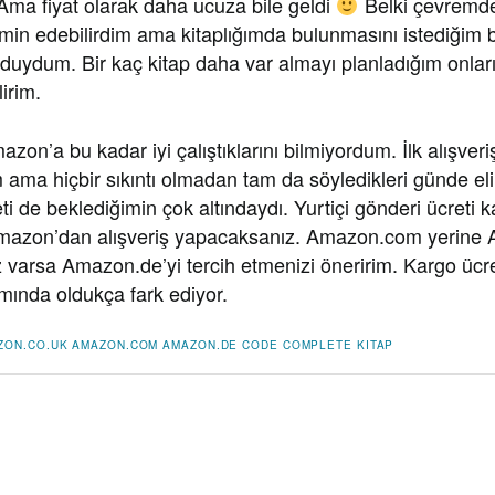
Ama fiyat olarak daha ucuza bile geldi
Belki çevremde
min edebilirdim ama kitaplığımda bulunmasını istediğim b
ı duydum. Bir kaç kitap daha var almayı planladığım onla
irim.
azon’a bu kadar iyi çalıştıklarını bilmiyordum. İlk alışver
 ama hiçbir sıkıntı olmadan tam da söyledikleri günde eli
ti de beklediğimin çok altındaydı. Yurtiçi gönderi ücreti
mazon’dan alışveriş yapacaksanız. Amazon.com yerine 
varsa Amazon.de’yi tercih etmenizi öneririm. Kargo ücret
mında oldukça fark ediyor.
ZON.CO.UK
AMAZON.COM
AMAZON.DE
CODE COMPLETE
KITAP