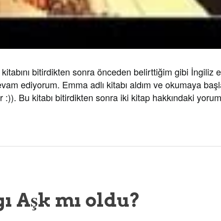
bını bitirdikten sonra önceden belirttiğim gibi İngiliz 
evam ediyorum. Emma adlı kitabı aldım ve okumaya baş
r :)). Bu kitabı bitirdikten sonra iki kitap hakkındaki yor
ı Aşk mı oldu?