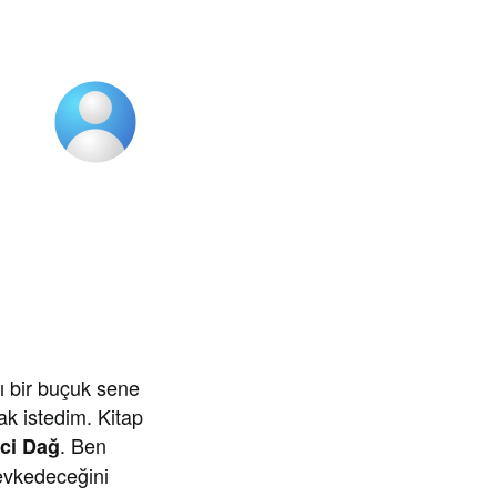
ı bir buçuk sene
k istedim. Kitap
. Ben
ci Dağ
evkedeceğini