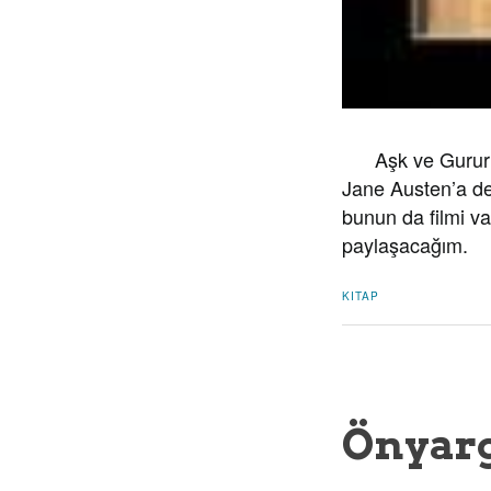
Aşk ve Gurur kita
Jane Austen’a d
bunun da filmi va
paylaşacağım.
KITAP
Önyarg