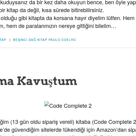
kuduysanız da bir kez daha okuyun bence, ben öyle ya
ir kitap da değil, kısa sürede bitirebilirsiniz.
olduğu gibi kitapta da korsana hayır diyelim lütfen. Hem 
, hem de paralarımızın nereye gittiğini bilelim…
ITAP
|
BEŞINCI DAĞ
KITAP
PAULO COELHO
ıma Kavuştum
ğim (13 gün oldu sipariş vereli) kitaba (Code Complete 2
e’de güvendiğim sitelerde tükendiği için Amazon’dan sip