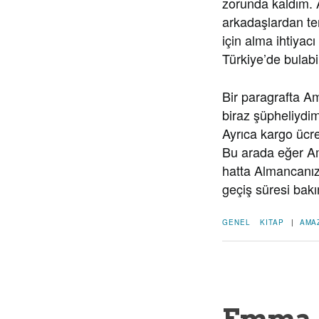
zorunda kaldım. 
arkadaşlardan te
için alma ihtiyac
Türkiye’de bulabil
Bir paragrafta Am
biraz şüpheliydim
Ayrıca kargo ücre
Bu arada eğer A
hatta Almancanız 
geçiş süresi bakı
GENEL
KITAP
|
AMA
Emma