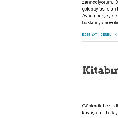
zannediyorum. O
çok sayfası olan b
Ayrıca herşey de 
hakkını yemeyelim
EDEBIYAT
GENEL
K
Kitab
Günlerdir bekledi
kavuştum. Türkiy