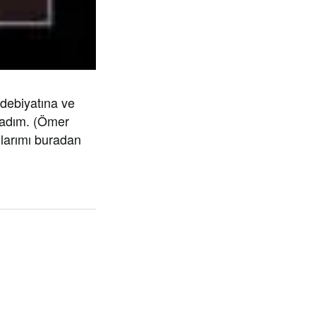
edebiyatına ve
ladım. (Ömer
umlarımı buradan