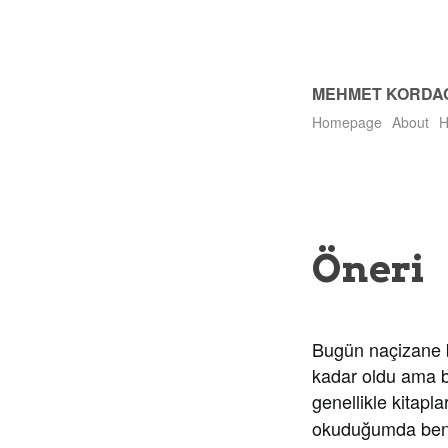
MEHMET KORDA
Homepage
About
H
Öneri
Bugün naçizane bi
kadar oldu ama b
genellikle kitapl
okuduğumda beni 