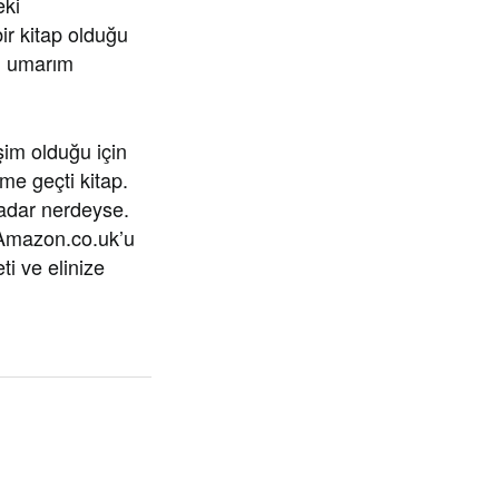
ki
ir kitap olduğu
rı umarım
işim olduğu için
me geçti kitap.
 kadar nerdeyse.
Amazon.co.uk’u
i ve elinize