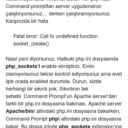
Command prompttan server uygulamanızı
çalıştırıyorsunuz… derken çalıştıramıyorsunuz.
Karşınızda bir hata
Fatal error: Call to undefined function
socket_create()
Nasıl yani diyorsunuz. Halbuki php.ini dosyasında
enable etmiştiniz. Emin
php_sockets’i
olamıyorsunuz tekrar kontrol ediyorsunuz ama evet
işte orada enabled durumda. Durun, sizde
herhangi bir sıkıntı yok. Sıkıntının tek
sebebi Command Prompt’un Apache server’dan
farklı bir php.ini dosyasına bakması. Apache server
altındaki php.ini dosyasına bakarken,
Apache/bin/
Command Prompt
altındaki php.ini dosyasına
php\
bakar. Bu dosya içinde
extension’ına
php_sockets