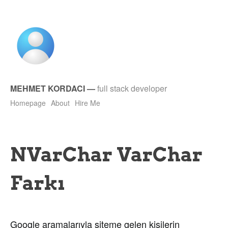
MEHMET KORDACI
—
full stack developer
Homepage
About
Hire Me
NVarChar VarChar
Farkı
Google aramalarıyla siteme gelen kişilerin