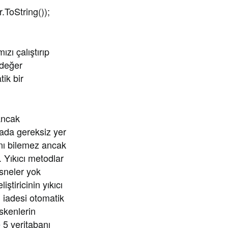
oString());
ı çalıştırıp
 değer
tik bir
ancak
zada gereksiz yer
anı bilemez ancak
. Yıkıcı metodlar
sneler yok
ştiricinin yıkıcı
n iadesi otomatik
iskenlerin
 5 veritabanı