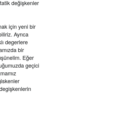
tatik değişkenler
ak için yeni bir
iriz. Ayrıca
klı degerlere
mamızda bir
üşünelim. Eğer
duğumuzda geçici
tutmamız
iskenler
 degişkenlerin