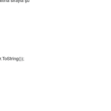
tına sırayla şu
oString());