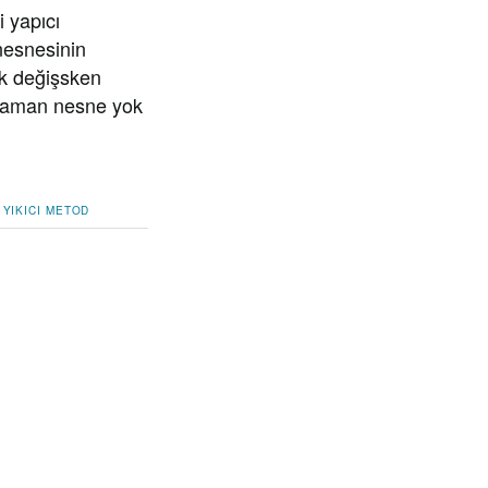
 yapıcı
 nesnesinin
ik değişsken
ı zaman nesne yok
YIKICI METOD