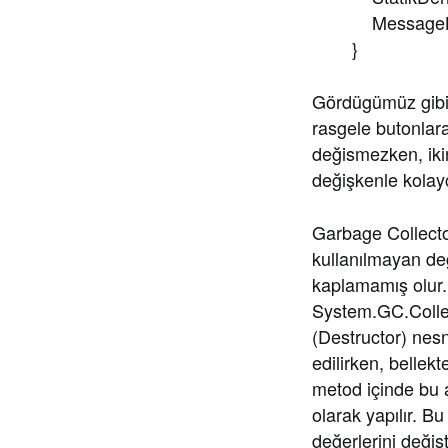
MessageBox.Sho
}
Gördügümüz gibi 
rasgele butonlara
değismezken, ikinc
değişkenle kolayc
Garbage Collecto
kullanılmayan de
kaplamamış olur. 
System.GC.Collect
(Destructor) nes
edilirken, bellekt
metod içinde bu a
olarak yapılır. B
değerlerini değiş