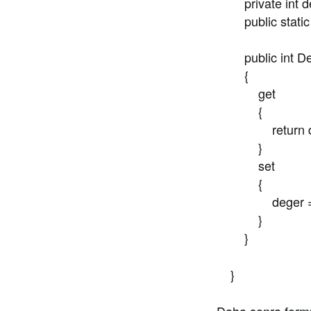
private int d
public static i
public int De
{
get
{
return de
}
set
{
deger = v
}
}
}