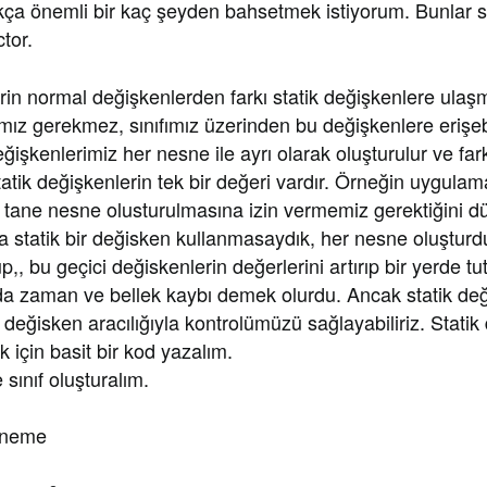
kça önemli bir kaç şeyden bahsetmek istiyorum. Bunlar s
tor.
rin normal değişkenlerden farkı statik değişkenlere ulaşm
z gerekmez, sınıfımız üzerinden bu değişkenlere erişebil
ğişkenlerimiz her nesne ile ayrı olarak oluşturulur ve far
atik değişkenlerin tek bir değeri vardır. Örneğin uygula
3 tane nesne olusturulmasına izin vermemiz gerektiğini d
a statik bir değisken kullanmasaydık, her nesne oluştur
p,, bu geçici değiskenlerin değerlerini artırıp bir yerde 
da zaman ve bellek kaybı demek olurdu. Ancak statik değ
 değisken aracılığıyla kontrolümüzü sağlayabiliriz. Statik
 için basit bir kod yazalım.
 sınıf oluşturalım.
eneme