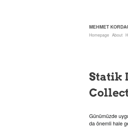
MEHMET KORDA
Homepage
About
H
Statik
Collec
Günümüzde uygula
da önemli hale ge