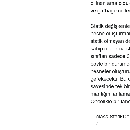
bilinen ama oldu
ve garbage collec
Statik değişkenle
nesne oluşturmamı
statik olmayan de
sahip olur ama st
sınıftan sadece 
böyle bir durumd
nesneler oluşturu
gerekecekti. Bu 
sayesinde tek bir
mantığını anlamak
Öncelikle bir tane
class StatikD
{