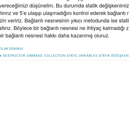
 vereceğimizi düşünelim. Bu durumda statik değişkenimizi
tırırız ve 5’e ulaşıp ulaşmadığını kontrol ederek bağlantı
zin veririz. Bağlantı nesnesinin yıkıcı metodunda ise stat
altırız. Böylece bir bağlantı nesnesi ne ihtiyaç kalmadığ
 bir bağlantı nesnesi hakkı daha kazanmış oluruz.
ZILIM DÜNYASI
#
DESTRUCTOR
GARBAGE COLLECTION
STATIC VARIABLES
STATIK DEĞIŞKEN