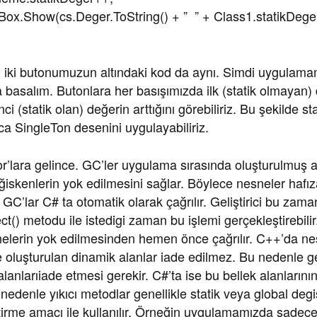
w(cs.Deger.ToString() + ” ” + Class1.statikDeger.T
iki butonumuzun altındaki kod da aynı. Simdi uygulamamız
 basalım. Butonlara her basışımızda ilk (statik olmayan)
i (statik olan) değerin arttığını görebiliriz. Bu şekilde sta
a SingleTon desenini uygulayabiliriz.
r’lara gelince. GC’ler uygulama sırasında oluşturulmuş 
ğiskenlerin yok edilmesini sağlar. Böylece nesneler hafı
GC’lar C# ta otomatik olarak çağrılır. Geliştirici bu zam
() metodu ile istedigi zaman bu işlemi gerçekleştirebilir
nelerin yok edilmesinden hemen önce çağrılır. C++’da ne
e oluşturulan dinamik alanlar iade edilmez. Bu nedenle geli
lanlarıiade etmesi gerekir. C#’ta ise bu bellek alanlarını
u nedenle yıkıcı metodlar genellikle statik veya global deg
tirme amacı ile kullanılır. Örneğin uygulamamızda sadece