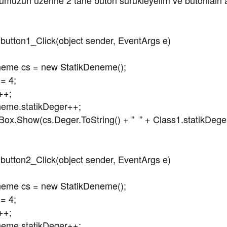
muzun üzerine 2 tane buton sürükleyelim ve butonlaın al
tton1_Click(object sender, EventArgs e)
cs = new StatikDeneme();
 4;
+;
.statikDeger++;
w(cs.Deger.ToString() + ” ” + Class1.statikDeger.T
tton2_Click(object sender, EventArgs e)
cs = new StatikDeneme();
 4;
+;
.statikDeger++;