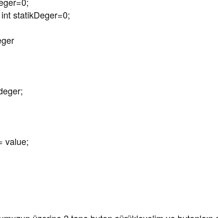
eger=0;
nt statikDeger=0;
ger
ger;
alue;