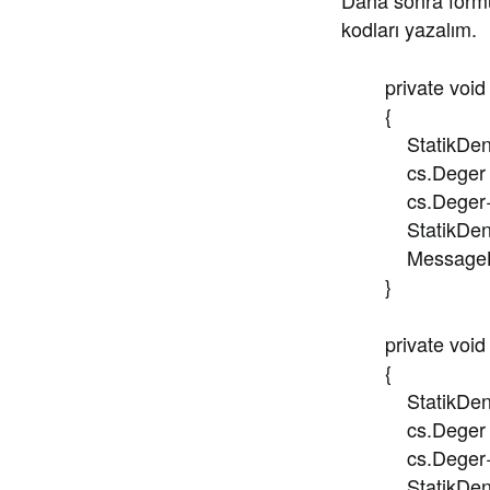
Daha sonra formu
kodları yazalım.
private void bu
{
StatikDeneme 
cs.Deger =
cs.Deger+
StatikDeneme
MessageBox.Sho
}
private void bu
{
StatikDeneme 
cs.Deger =
cs.Deger+
StatikDeneme