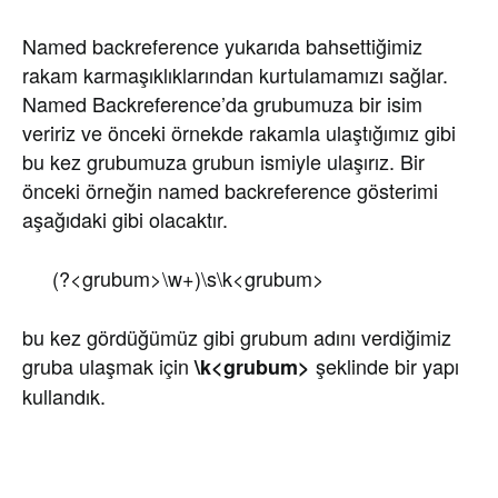
Named backreference yukarıda bahsettiğimiz
rakam karmaşıklıklarından kurtulamamızı sağlar.
Named Backreference’da grubumuza bir isim
veririz ve önceki örnekde rakamla ulaştığımız gibi
bu kez grubumuza grubun ismiyle ulaşırız. Bir
önceki örneğin named backreference gösterimi
aşağıdaki gibi olacaktır.
(?<grubum>\w+)\s\k<grubum>
bu kez gördüğümüz gibi grubum adını verdiğimiz
gruba ulaşmak için
şeklinde bir yapı
\k<grubum>
kullandık.