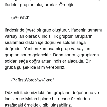
ifadeler grupları oluştururlar. Örneğin
(\w+)\s\d*
ifadesinde (\w+) bir grup oluşturur. İfadenin tamamı
varsayılan olarak 0 indisli ilk gruptur. Grupların
sıralaması dıştan içe doğru ve soldan sağa
doğrudur. Yani en kampsamlı grup varsayılan
gruptan sonra gelecektir. Daha sonra iç gruplarda
soldan sağa doğru artan indisler alacaktır. Bir
gruba şu şekilde isim verebiliriz.
(?<firstWord>\w+)\s\d*
Düzenli ifademizdeki tüm grupların değerlerine ve
indislerine Match tipinde bir nesne üzerinden
aşağıdaki örnekteki gibi ulaşabiliriz.