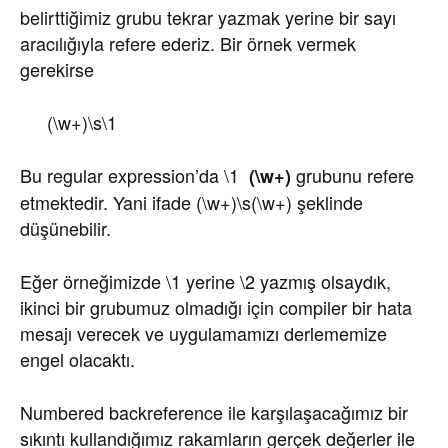
belirttiğimiz grubu tekrar yazmak yerine bir sayı
aracılığıyla refere ederiz. Bir örnek vermek
gerekirse
(\w+)\s\1
Bu regular expression’da \1
grubunu refere
(\w+)
etmektedir. Yani ifade (\w+)\s(\w+) şeklinde
düşünebilir.
Eğer örneğimizde \1 yerine \2 yazmış olsaydık,
ikinci bir grubumuz olmadığı için compiler bir hata
mesajı verecek ve uygulamamızı derlememize
engel olacaktı.
Numbered backreference ile karşılaşacağımız bir
sıkıntı kullandığımız rakamların gerçek değerler ile