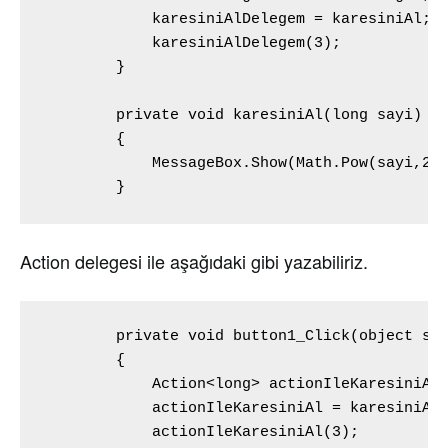
            karesiniAlDelegem = karesiniAl;

            karesiniAlDelegem(3);

        }

        private void karesiniAl(long sayi)

        {

            MessageBox.Show(Math.Pow(sayi,2).
        }
Action delegesi ile aşağıdaki gibi yazabiliriz.
        private void button1_Click(object sen
        {

            Action<long> actionIleKaresiniAl;
            actionIleKaresiniAl = karesiniAl;
            actionIleKaresiniAl(3);
