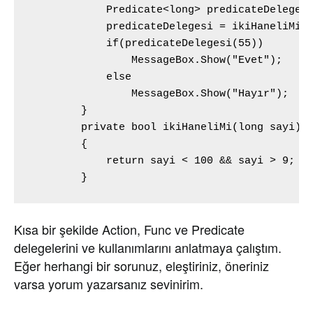
            Predicate<long> predicateDelegesi
            predicateDelegesi = ikiHaneliMi;

            if(predicateDelegesi(55))

                MessageBox.Show("Evet");

            else

                MessageBox.Show("Hayır");

        }

        private bool ikiHaneliMi(long sayi)

        {

            return sayi < 100 && sayi > 9;

        }
Kısa bir şekilde Action, Func ve Predicate
delegelerini ve kullanımlarını anlatmaya çalıştım.
Eğer herhangi bir sorunuz, eleştiriniz, öneriniz
varsa yorum yazarsanız sevinirim.